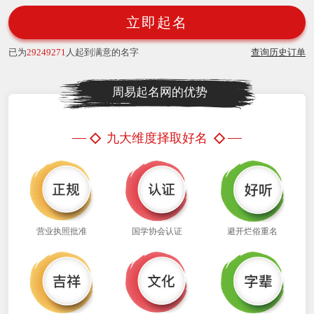
立即起名
已为
29249271
人起到满意的名字
查询历史订单
周易起名网的优势
◇
◇
九大维度择取好名
营业执照批准
国学协会认证
避开烂俗重名