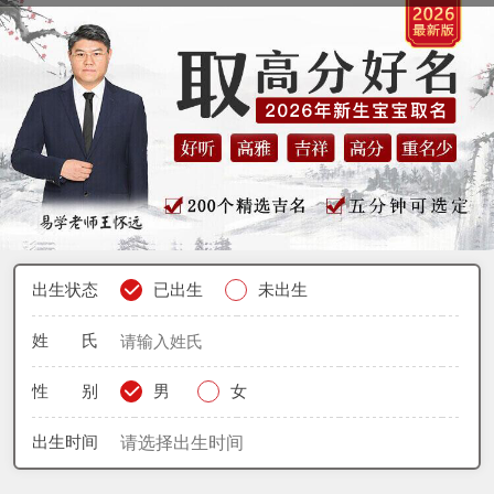
出生状态
已出生
未出生
姓 氏
性 别
男
女
出生时间